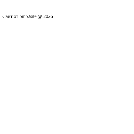
достоверность публикуемых новостей Администрация сайта
не несёт.
Сайт от bmb2site @ 2026