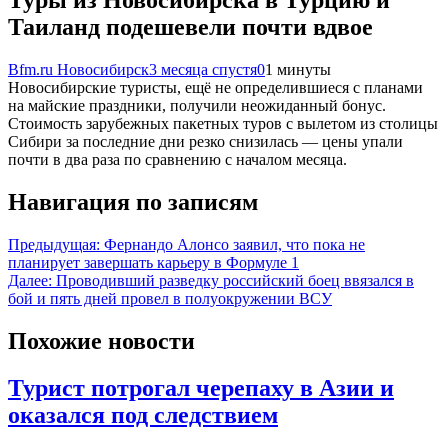
Туры из Новосибирска в Турцию и
Таиланд подешевели почти вдвое
Bfm.ru Новосибирск
3 месяца спустя
0
1 минуты
Новосибирские туристы, ещё не определившиеся с планами
на майские праздники, получили неожиданный бонус.
Стоимость зарубежных пакетных туров с вылетом из столицы
Сибири за последние дни резко снизилась — цены упали
почти в два раза по сравнению с началом месяца.
Навигация по записям
Предыдущая:
Фернандо Алонсо заявил, что пока не
планирует завершать карьеру в Формуле 1
Далее:
Проводивший разведку российский боец ввязался в
бой и пять дней провел в полуокружении ВСУ
Похожие новости
Турист потрогал черепаху в Азии и
оказался под следствием