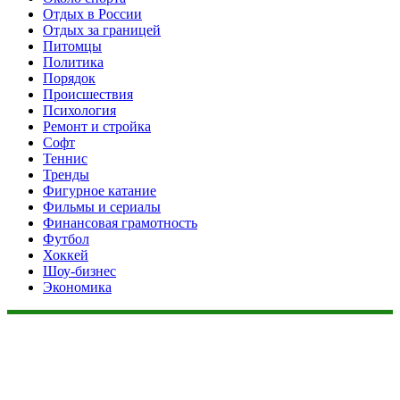
Отдых в России
Отдых за границей
Питомцы
Политика
Порядок
Происшествия
Психология
Ремонт и стройка
Софт
Теннис
Тренды
Фигурное катание
Фильмы и сериалы
Финансовая грамотность
Футбол
Хоккей
Шоу-бизнес
Экономика
Данный сайт не является коммерческим проектом. На этом
сайте ни чего не продают, ни чего не покупают, ни какие
услуги не оказываются. Сайт представляет собой ленту
новостей RSS канала news.rambler.ru, newsru.com. Материалы
публикуются без искажения, ответственность за