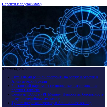
Перейти к содержимому
8 августа, 2026
Кита Тимми решили погрузить на баржу и отвезти в
Атлантический океан
Британский парламент не поддержал расследование
против Стармера
Семинар ТАСС в «РГ Медиа»: Нейросети, безопасность
и мультимедийные технологии
Турист потрогал черепаху в Азии и оказался под