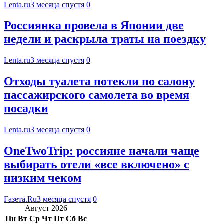
Lenta.ru
3 месяца спустя
0
Россиянка провела в Японии две
недели и раскрыла траты на поездку
Lenta.ru
3 месяца спустя
0
Отходы туалета потекли по салону
пассажирского самолета во время
посадки
Lenta.ru
3 месяца спустя
0
OneTwoTrip: россияне начали чаще
выбирать отели «все включено» с
низким чеком
Газета.Ru
3 месяца спустя
0
Август 2026
Пн
Вт
Ср
Чт
Пт
Сб
Вс