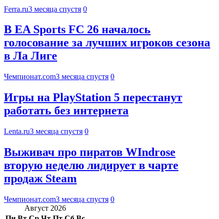
Ferra.ru
3 месяца спустя
0
В EA Sports FC 26 началось
голосование за лучших игроков сезона
в Ла Лиге
Чемпионат.com
3 месяца спустя
0
Игры на PlayStation 5 перестанут
работать без интернета
Lenta.ru
3 месяца спустя
0
Выживач про пиратов WIndrose
вторую неделю лидирует в чарте
продаж Steam
Чемпионат.com
3 месяца спустя
0
Август 2026
Пн
Вт
Ср
Чт
Пт
Сб
Вс