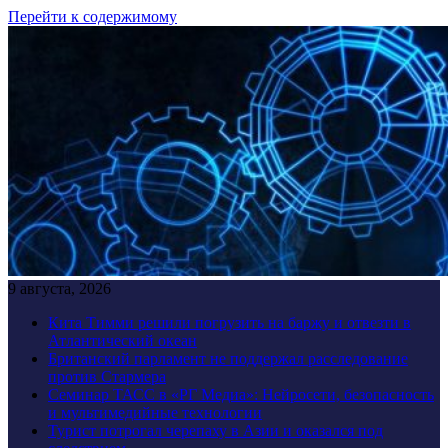
Перейти к содержимому
9 августа, 2026
Кита Тимми решили погрузить на баржу и отвезти в
Атлантический океан
Британский парламент не поддержал расследование
против Стармера
Семинар ТАСС в «РГ Медиа»: Нейросети, безопасность
и мультимедийные технологии
Турист потрогал черепаху в Азии и оказался под