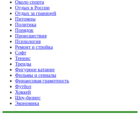
Около спорта
Отдых в России
Отдых за границей
Питомцы
Политика
Порядок
Происшествия
Психология
Ремонт и стройка
Софт
Теннис
Тренды
Фигурное катание
Фильмы и сериалы
Финансовая грамотность
Футбол
Хоккей
Шоу-бизнес
Экономика
Данный сайт не является коммерческим проектом. На этом
сайте ни чего не продают, ни чего не покупают, ни какие
услуги не оказываются. Сайт представляет собой ленту
новостей RSS канала news.rambler.ru, newsru.com. Материалы
публикуются без искажения, ответственность за