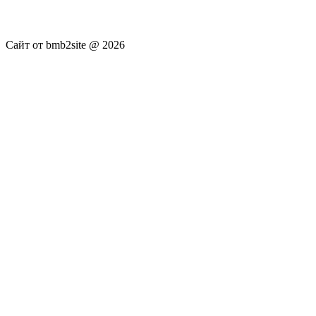
достоверность публикуемых новостей Администрация сайта
не несёт.
Сайт от bmb2site @ 2026