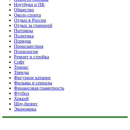
Ноутбуки и ПК
Общество
Около спорта
Отдых в России
Отдых за границей
Питомцы
Политика
Порядок
Происшествия
Психология
Ремонт и стройка
Софт
Теннис
Тренды
Фигурное катание
Фильмы и сериалы
Финансовая грамотность
Футбол
Хоккей
Шоу-бизнес
Экономика
Данный сайт не является коммерческим проектом. На этом
сайте ни чего не продают, ни чего не покупают, ни какие