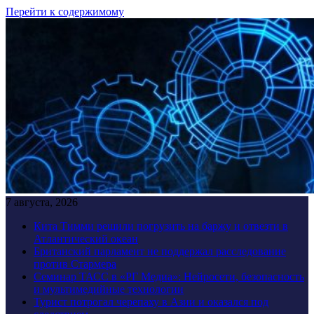
Перейти к содержимому
7 августа, 2026
Кита Тимми решили погрузить на баржу и отвезти в
Атлантический океан
Британский парламент не поддержал расследование
против Стармера
Семинар ТАСС в «РГ Медиа»: Нейросети, безопасность
и мультимедийные технологии
Турист потрогал черепаху в Азии и оказался под