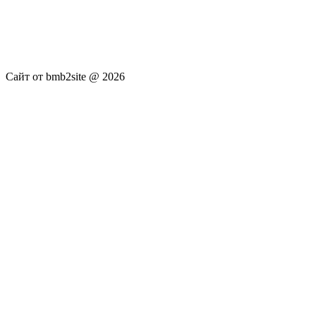
услуги не оказываются. Сайт представляет собой ленту
новостей RSS канала news.rambler.ru, newsru.com. Материалы
публикуются без искажения, ответственность за
достоверность публикуемых новостей Администрация сайта
не несёт.
Сайт от bmb2site @ 2026