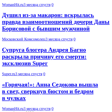
WomanHit.ru
3 месяца спустя
0
Душил из-за макарон: вскрылась
правда взаимоотношений дочери Даны
Борисовой с бывшим мужчиной
Московский Комсомолец
3 месяца спустя
0
Супруга блогера Андрея Багно
раскрыла причину его смерти:
эксклюзив Super
Super.ru
3 месяца спустя
0
«Горячая!»: Анна Седокова вышла
в свет, сверкнув бюстом и бедром
в чулках
WomanHit.ru
3 месяца спустя
0