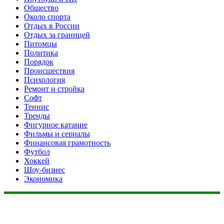
Общество
Около спорта
Отдых в России
Отдых за границей
Питомцы
Политика
Порядок
Происшествия
Психология
Ремонт и стройка
Софт
Теннис
Тренды
Фигурное катание
Фильмы и сериалы
Финансовая грамотность
Футбол
Хоккей
Шоу-бизнес
Экономика
Данный сайт не является коммерческим проектом. На этом
сайте ни чего не продают, ни чего не покупают, ни какие
услуги не оказываются. Сайт представляет собой ленту