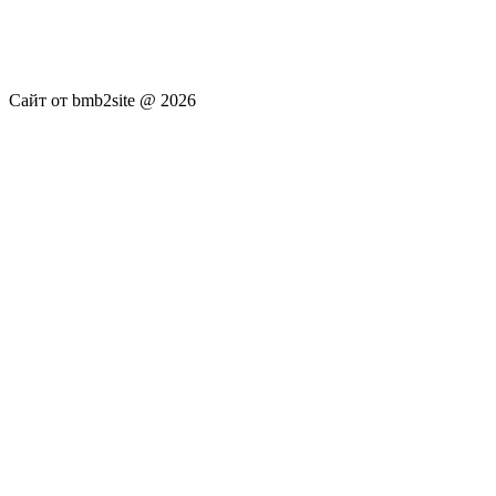
новостей RSS канала news.rambler.ru, newsru.com. Материалы
публикуются без искажения, ответственность за
достоверность публикуемых новостей Администрация сайта
не несёт.
Сайт от bmb2site @ 2026