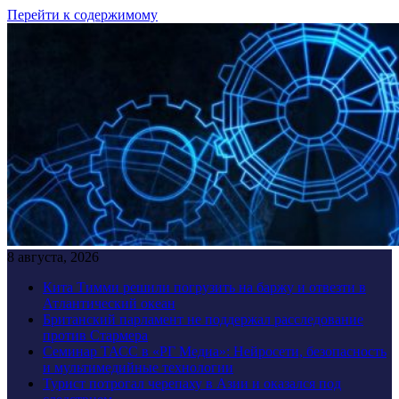
Перейти к содержимому
8 августа, 2026
Кита Тимми решили погрузить на баржу и отвезти в
Атлантический океан
Британский парламент не поддержал расследование
против Стармера
Семинар ТАСС в «РГ Медиа»: Нейросети, безопасность
и мультимедийные технологии
Турист потрогал черепаху в Азии и оказался под