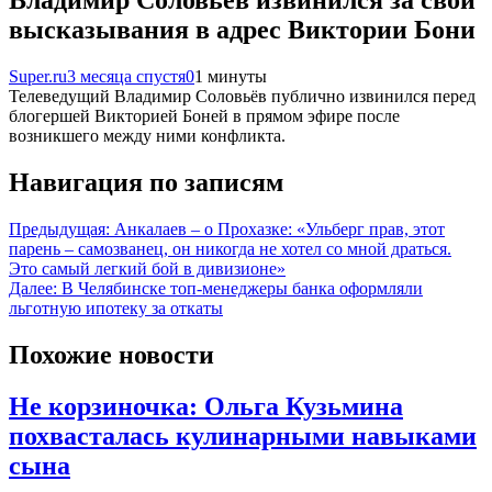
Владимир Соловьёв извинился за свои
высказывания в адрес Виктории Бони
Super.ru
3 месяца спустя
0
1 минуты
Телеведущий Владимир Соловьёв публично извинился перед
блогершей Викторией Боней в прямом эфире после
возникшего между ними конфликта.
Навигация по записям
Предыдущая:
Анкалаев – о Прохазке: «Ульберг прав, этот
парень – самозванец, он никогда не хотел со мной драться.
Это самый легкий бой в дивизионе»
Далее:
В Челябинске топ-менеджеры банка оформляли
льготную ипотеку за откаты
Похожие новости
Не корзиночка: Ольга Кузьмина
похвасталась кулинарными навыками
сына