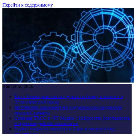
Перейти к содержимому
9 августа, 2026
Кита Тимми решили погрузить на баржу и отвезти в
Атлантический океан
Британский парламент не поддержал расследование
против Стармера
Семинар ТАСС в «РГ Медиа»: Нейросети, безопасность
и мультимедийные технологии
Турист потрогал черепаху в Азии и оказался под