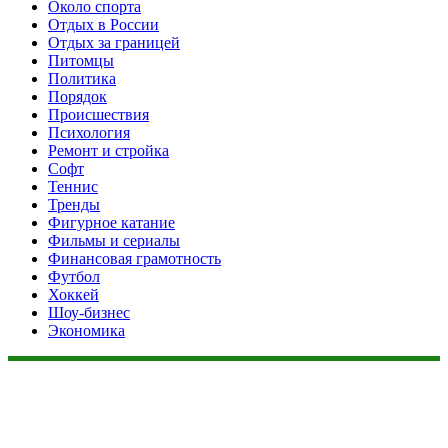
Около спорта
Отдых в России
Отдых за границей
Питомцы
Политика
Порядок
Происшествия
Психология
Ремонт и стройка
Софт
Теннис
Тренды
Фигурное катание
Фильмы и сериалы
Финансовая грамотность
Футбол
Хоккей
Шоу-бизнес
Экономика
Данный сайт не является коммерческим проектом. На этом
сайте ни чего не продают, ни чего не покупают, ни какие
услуги не оказываются. Сайт представляет собой ленту
новостей RSS канала news.rambler.ru, newsru.com. Материалы
публикуются без искажения, ответственность за