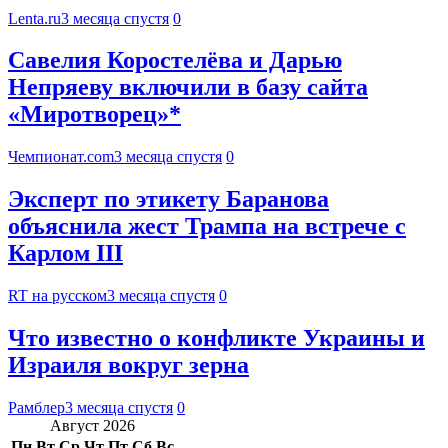
Lenta.ru
3 месяца спустя
0
Савелия Коростелёва и Дарью
Непряеву включили в базу сайта
«Миротворец»*
Чемпионат.com
3 месяца спустя
0
Эксперт по этикету Баранова
объяснила жест Трампа на встрече с
Карлом III
RT на русском
3 месяца спустя
0
Что известно о конфликте Украины и
Израиля вокруг зерна
Рамблер
3 месяца спустя
0
Август 2026
Пн
Вт
Ср
Чт
Пт
Сб
Вс