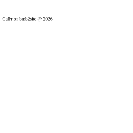
достоверность публикуемых новостей Администрация сайта
не несёт.
Сайт от bmb2site @ 2026