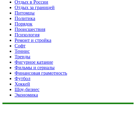
Отдых в России
Отдых за границей
Питомцы
Политика
Порядок
Происшествия
Психология
Ремонт и стройка
Софт
Теннис
Тренды
Фигурное катание
Фильмы и сериалы
Финансовая грамотность
Футбол
Хоккей
Шоу-бизнес
Экономика
Данный сайт не является коммерческим проектом. На этом
сайте ни чего не продают, ни чего не покупают, ни какие
услуги не оказываются. Сайт представляет собой ленту
новостей RSS канала news.rambler.ru, newsru.com. Материалы
публикуются без искажения, ответственность за
достоверность публикуемых новостей Администрация сайта