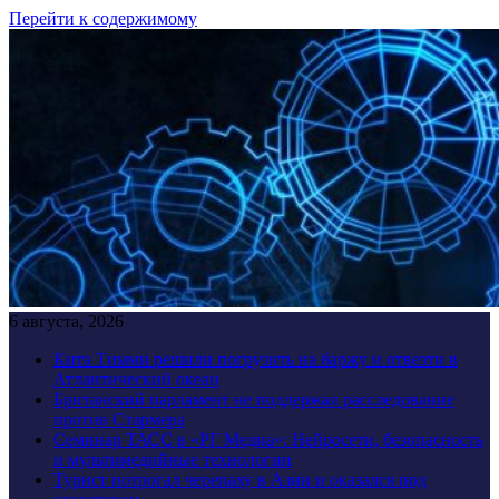
Перейти к содержимому
6 августа, 2026
Кита Тимми решили погрузить на баржу и отвезти в
Атлантический океан
Британский парламент не поддержал расследование
против Стармера
Семинар ТАСС в «РГ Медиа»: Нейросети, безопасность
и мультимедийные технологии
Турист потрогал черепаху в Азии и оказался под