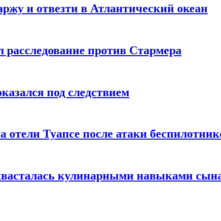
ржу и отвезти в Атлантический океан
л расследование против Стармера
оказался под следствием
а отели Туапсе после атаки беспилотник
охвасталась кулинарными навыками сын