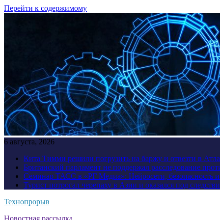
Перейти к содержимому
6 августа, 2026
Кита Тимми решили погрузить на баржу и отвезти в Атл
Британский парламент не поддержал расследование прот
Семинар ТАСС в «РГ Медиа»: Нейросети, безопасность 
Турист потрогал черепаху в Азии и оказался под следств
Технопрорыв
Новостная рассылка