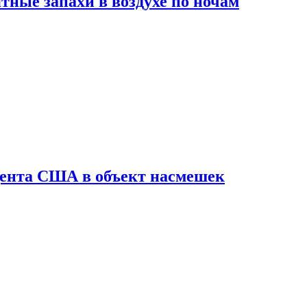
ные запахи в воздухе по ночам
дента США в объект насмешек