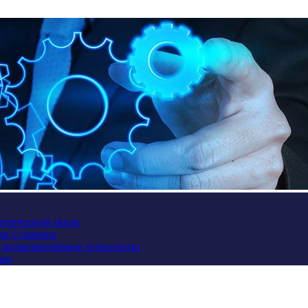
антический океан
ив Стармера
и мультимедийные технологии
ием