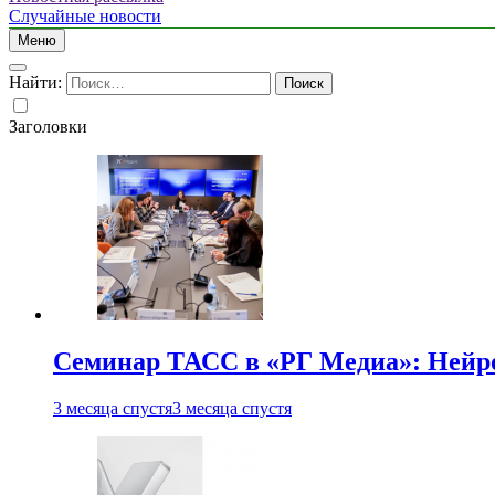
Случайные новости
Меню
Найти:
Заголовки
Семинар ТАСС в «РГ Медиа»: Нейро
3 месяца спустя
3 месяца спустя