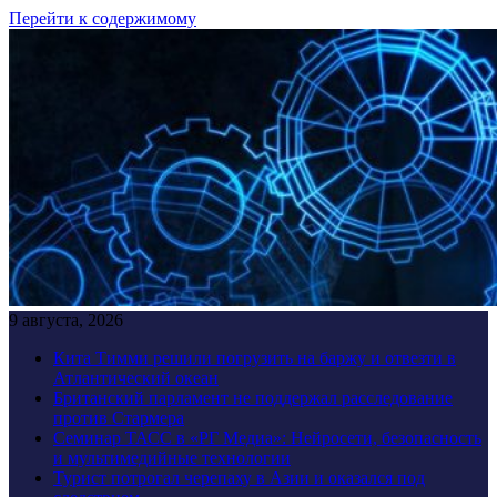
Перейти к содержимому
9 августа, 2026
Кита Тимми решили погрузить на баржу и отвезти в
Атлантический океан
Британский парламент не поддержал расследование
против Стармера
Семинар ТАСС в «РГ Медиа»: Нейросети, безопасность
и мультимедийные технологии
Турист потрогал черепаху в Азии и оказался под