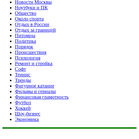
Новости Москвы
Ноутбуки и ПК
Общество
Около спорта
Отдых в России
Отдых за границей
Питомцы
Политика
Порядок
Происшествия
Психология
Ремонт и стройка
Софт
Теннис
Тренды
Фигурное катание
Фильмы и сериалы
Финансовая грамотность
Футбол
Хоккей
Шоу-бизнес
Экономика
Данный сайт не является коммерческим проектом. На этом
сайте ни чего не продают, ни чего не покупают, ни какие