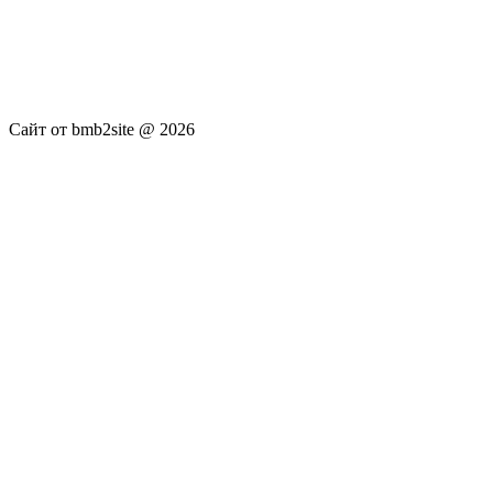
услуги не оказываются. Сайт представляет собой ленту
новостей RSS канала news.rambler.ru, newsru.com. Материалы
публикуются без искажения, ответственность за
достоверность публикуемых новостей Администрация сайта
не несёт.
Сайт от bmb2site @ 2026