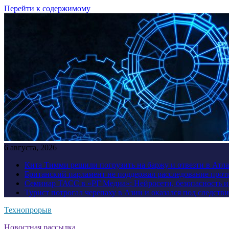
Перейти к содержимому
6 августа, 2026
Кита Тимми решили погрузить на баржу и отвезти в Атл
Британский парламент не поддержал расследование прот
Семинар ТАСС в «РГ Медиа»: Нейросети, безопасность 
Турист потрогал черепаху в Азии и оказался под следств
Технопрорыв
Новостная рассылка