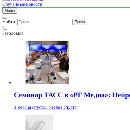
Случайные новости
Меню
Найти:
Заголовки
Семинар ТАСС в «РГ Медиа»: Нейро
3 месяца спустя
3 месяца спустя