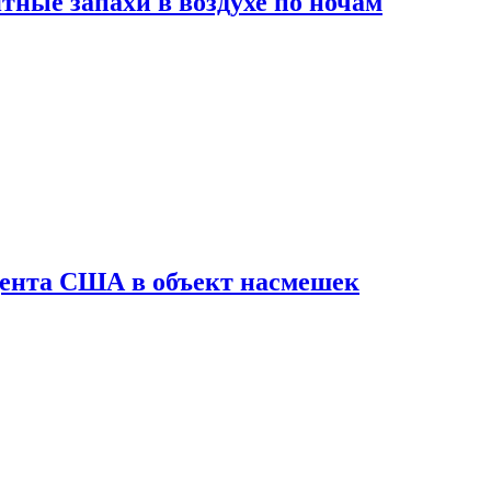
ные запахи в воздухе по ночам
дента США в объект насмешек