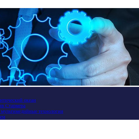
антический океан
ив Стармера
и мультимедийные технологии
ием