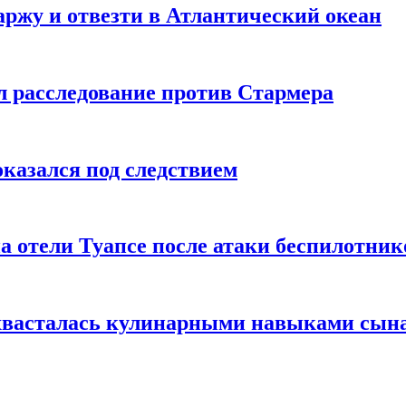
ржу и отвезти в Атлантический океан
л расследование против Стармера
оказался под следствием
а отели Туапсе после атаки беспилотник
охвасталась кулинарными навыками сын