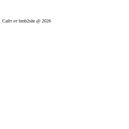
публикуются без искажения, ответственность за
достоверность публикуемых новостей Администрация сайта
не несёт.
Сайт от bmb2site @ 2026