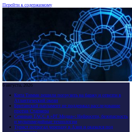
Перейти к содержимому
6 августа, 2026
Кита Тимми решили погрузить на баржу и отвезти в
Атлантический океан
Британский парламент не поддержал расследование
против Стармера
Семинар ТАСС в «РГ Медиа»: Нейросети, безопасность
и мультимедийные технологии
Турист потрогал черепаху в Азии и оказался под