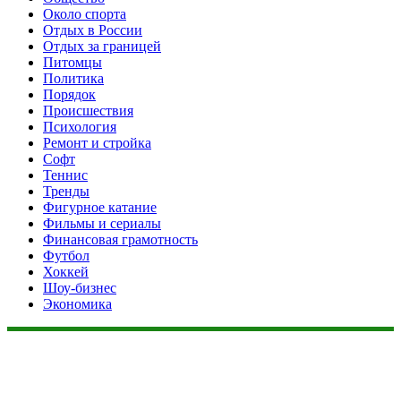
Около спорта
Отдых в России
Отдых за границей
Питомцы
Политика
Порядок
Происшествия
Психология
Ремонт и стройка
Софт
Теннис
Тренды
Фигурное катание
Фильмы и сериалы
Финансовая грамотность
Футбол
Хоккей
Шоу-бизнес
Экономика
Данный сайт не является коммерческим проектом. На этом
сайте ни чего не продают, ни чего не покупают, ни какие
услуги не оказываются. Сайт представляет собой ленту
новостей RSS канала news.rambler.ru, newsru.com. Материалы