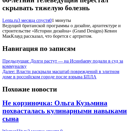
66-летний телеведущий перестал
скрывать тяжелую болезнь
Lenta.ru
3 месяца спустя
0
1 минуты
Ведущий британской программы о дизайне, архитектуре и
строительстве «Истории дизайна» (Grand Designs) Кевин
МакКлауд рассказал, что борется с артритом.
Навигация по записям
Предыдущая:
Долги растут — на Исинбаеву подали в суд за
коммуналку
Далее:
Власти раскрыли масштаб повреждений в элитном
доме в российском городе после взрыва БПЛА
Похожие новости
Не корзиночка: Ольга Кузьмина
похвасталась кулинарными навыками
сына