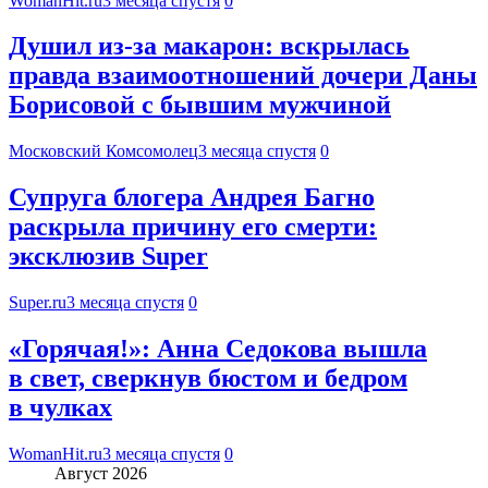
WomanHit.ru
3 месяца спустя
0
Душил из-за макарон: вскрылась
правда взаимоотношений дочери Даны
Борисовой с бывшим мужчиной
Московский Комсомолец
3 месяца спустя
0
Супруга блогера Андрея Багно
раскрыла причину его смерти:
эксклюзив Super
Super.ru
3 месяца спустя
0
«Горячая!»: Анна Седокова вышла
в свет, сверкнув бюстом и бедром
в чулках
WomanHit.ru
3 месяца спустя
0
Август 2026