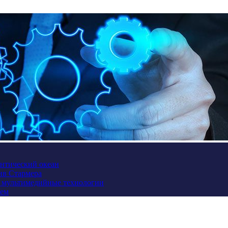
антический океан
ив Стармера
и мультимедийные технологии
ием