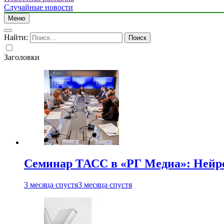
Случайные новости
Меню
Найти:
Заголовки
Семинар ТАСС в «РГ Медиа»: Нейро
3 месяца спустя
3 месяца спустя