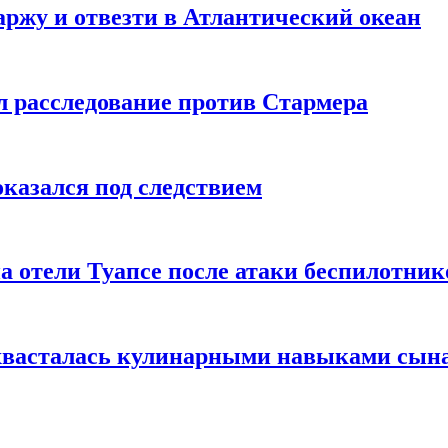
ржу и отвезти в Атлантический океан
л расследование против Стармера
оказался под следствием
а отели Туапсе после атаки беспилотник
охвасталась кулинарными навыками сын