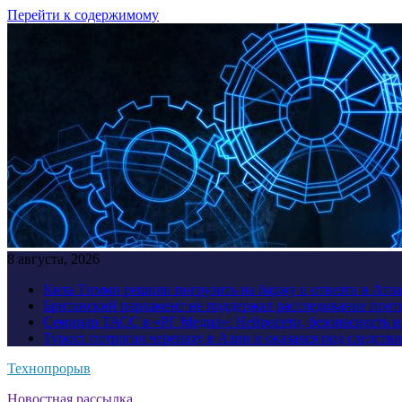
Перейти к содержимому
8 августа, 2026
Кита Тимми решили погрузить на баржу и отвезти в Атл
Британский парламент не поддержал расследование прот
Семинар ТАСС в «РГ Медиа»: Нейросети, безопасность 
Турист потрогал черепаху в Азии и оказался под следств
Технопрорыв
Новостная рассылка