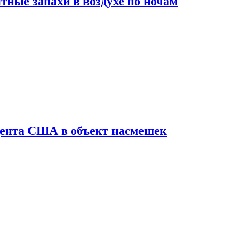
ные запахи в воздухе по ночам
дента США в объект насмешек