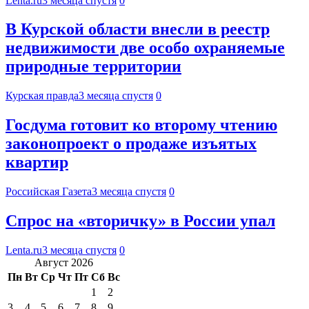
Lenta.ru
3 месяца спустя
0
В Курской области внесли в реестр
недвижимости две особо охраняемые
природные территории
Курская правда
3 месяца спустя
0
Госдума готовит ко второму чтению
законопроект о продаже изъятых
квартир
Российская Газета
3 месяца спустя
0
Спрос на «вторичку» в России упал
Lenta.ru
3 месяца спустя
0
Август 2026
Пн
Вт
Ср
Чт
Пт
Сб
Вс
1
2
3
4
5
6
7
8
9