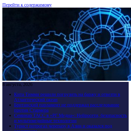
Перейти к содержимому
8 августа, 2026
Кита Тимми решили погрузить на баржу и отвезти в
Атлантический океан
Британский парламент не поддержал расследование
против Стармера
Семинар ТАСС в «РГ Медиа»: Нейросети, безопасность
и мультимедийные технологии
Турист потрогал черепаху в Азии и оказался под