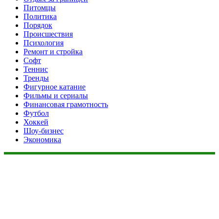
Питомцы
Политика
Порядок
Происшествия
Психология
Ремонт и стройка
Софт
Теннис
Тренды
Фигурное катание
Фильмы и сериалы
Финансовая грамотность
Футбол
Хоккей
Шоу-бизнес
Экономика
Данный сайт не является коммерческим проектом. На этом
сайте ни чего не продают, ни чего не покупают, ни какие
услуги не оказываются. Сайт представляет собой ленту
новостей RSS канала news.rambler.ru, newsru.com. Материалы
публикуются без искажения, ответственность за
достоверность публикуемых новостей Администрация сайта
не несёт.