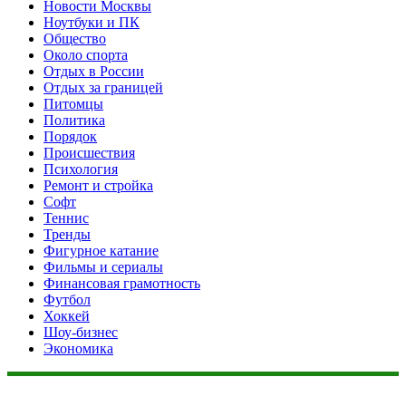
Новости Москвы
Ноутбуки и ПК
Общество
Около спорта
Отдых в России
Отдых за границей
Питомцы
Политика
Порядок
Происшествия
Психология
Ремонт и стройка
Софт
Теннис
Тренды
Фигурное катание
Фильмы и сериалы
Финансовая грамотность
Футбол
Хоккей
Шоу-бизнес
Экономика
Данный сайт не является коммерческим проектом. На этом
сайте ни чего не продают, ни чего не покупают, ни какие