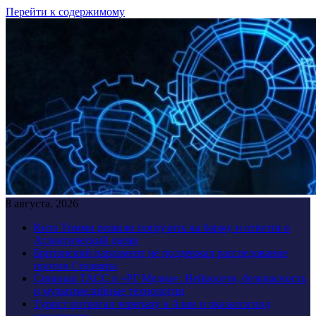
Перейти к содержимому
8 августа, 2026
Кита Тимми решили погрузить на баржу и отвезти в
Атлантический океан
Британский парламент не поддержал расследование
против Стармера
Семинар ТАСС в «РГ Медиа»: Нейросети, безопасность
и мультимедийные технологии
Турист потрогал черепаху в Азии и оказался под