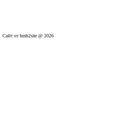
услуги не оказываются. Сайт представляет собой ленту
новостей RSS канала news.rambler.ru, newsru.com. Материалы
публикуются без искажения, ответственность за
достоверность публикуемых новостей Администрация сайта
не несёт.
Сайт от bmb2site @ 2026