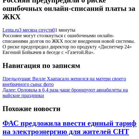
Россиян предупредили о риске
ошибочных онлайн-списаний платы за
ЖКХ
Lenta.ru
3 месяца спустя
0
1 минуты
Россияне могут столкнуться с ошибочными онлайн-
списаниями долгов по ЖКХ после внедрения новой системы.
О риске предупредил директор по продукту «Диспетчер 24»
Евгений Бойкачев в беседе с «Газетой.Ru».
Навигация по записям
Предыдущая:
Вилле Хаапасало женился на матери своего
внебрачного сына: фото
Далее:
Орловцы в 6,4 раза чаще бронируют авиабилеты на
майские праздники
Похожие новости
ФАС предложила ввести единый тариф
на электроэнергию для жителей СНТ