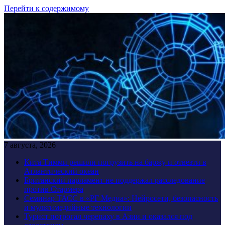
Перейти к содержимому
7 августа, 2026
Кита Тимми решили погрузить на баржу и отвезти в
Атлантический океан
Британский парламент не поддержал расследование
против Стармера
Семинар ТАСС в «РГ Медиа»: Нейросети, безопасность
и мультимедийные технологии
Турист потрогал черепаху в Азии и оказался под