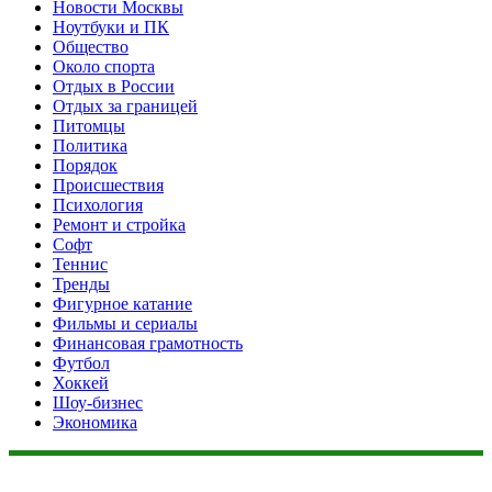
Новости Москвы
Ноутбуки и ПК
Общество
Около спорта
Отдых в России
Отдых за границей
Питомцы
Политика
Порядок
Происшествия
Психология
Ремонт и стройка
Софт
Теннис
Тренды
Фигурное катание
Фильмы и сериалы
Финансовая грамотность
Футбол
Хоккей
Шоу-бизнес
Экономика
Данный сайт не является коммерческим проектом. На этом
сайте ни чего не продают, ни чего не покупают, ни какие