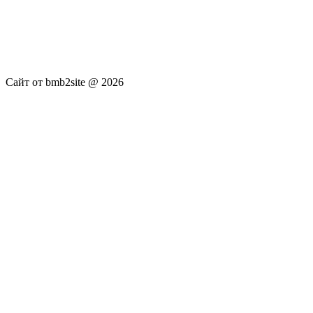
услуги не оказываются. Сайт представляет собой ленту
новостей RSS канала news.rambler.ru, newsru.com. Материалы
публикуются без искажения, ответственность за
достоверность публикуемых новостей Администрация сайта
не несёт.
Сайт от bmb2site @ 2026