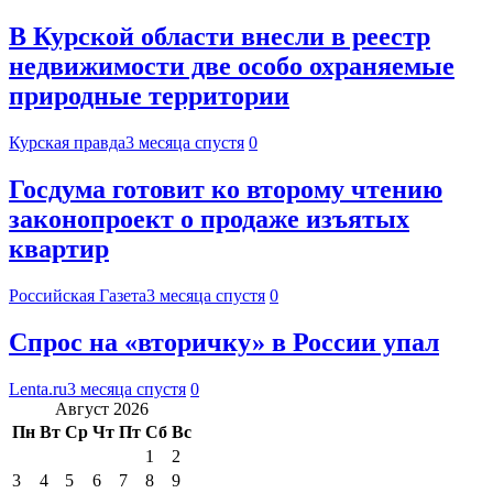
В Курской области внесли в реестр
недвижимости две особо охраняемые
природные территории
Курская правда
3 месяца спустя
0
Госдума готовит ко второму чтению
законопроект о продаже изъятых
квартир
Российская Газета
3 месяца спустя
0
Спрос на «вторичку» в России упал
Lenta.ru
3 месяца спустя
0
Август 2026
Пн
Вт
Ср
Чт
Пт
Сб
Вс
1
2
3
4
5
6
7
8
9