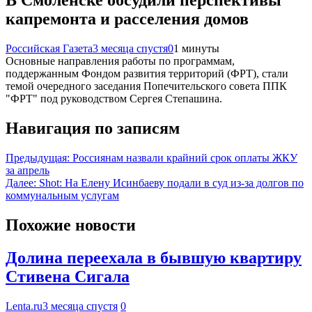
В Смоленске обсудили перспективы
капремонта и расселения домов
Российская Газета
3 месяца спустя
0
1 минуты
Основные направления работы по программам,
поддержанным Фондом развития территорий (ФРТ), стали
темой очередного заседания Попечительского совета ППК
"ФРТ" под руководством Сергея Степашина.
Навигация по записям
Предыдущая:
Россиянам назвали крайний срок оплаты ЖКУ
за апрель
Далее:
Shot: На Елену Исинбаеву подали в суд из-за долгов по
коммунальным услугам
Похожие новости
Долина переехала в бывшую квартиру
Стивена Сигала
Lenta.ru
3 месяца спустя
0