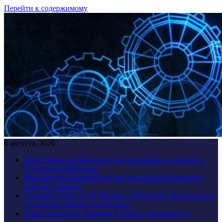
Перейти к содержимому
6 августа, 2026
Кита Тимми решили погрузить на баржу и отвезти в
Атлантический океан
Британский парламент не поддержал расследование
против Стармера
Семинар ТАСС в «РГ Медиа»: Нейросети, безопасность
и мультимедийные технологии
Турист потрогал черепаху в Азии и оказался под