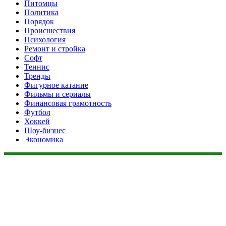
Питомцы
Политика
Порядок
Происшествия
Психология
Ремонт и стройка
Софт
Теннис
Тренды
Фигурное катание
Фильмы и сериалы
Финансовая грамотность
Футбол
Хоккей
Шоу-бизнес
Экономика
Данный сайт не является коммерческим проектом. На этом
сайте ни чего не продают, ни чего не покупают, ни какие
услуги не оказываются. Сайт представляет собой ленту
новостей RSS канала news.rambler.ru, newsru.com. Материалы
публикуются без искажения, ответственность за
достоверность публикуемых новостей Администрация сайта
не несёт.