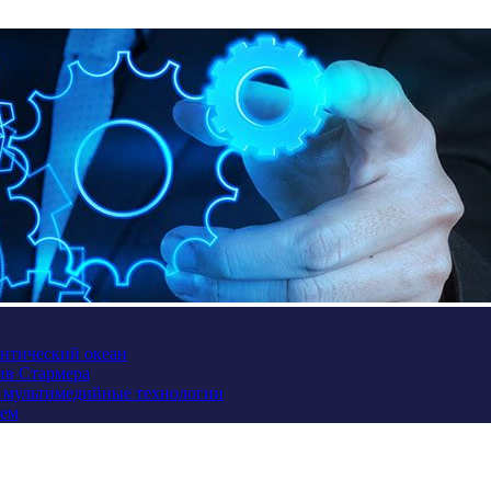
антический океан
ив Стармера
и мультимедийные технологии
ием