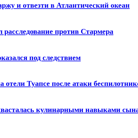
ржу и отвезти в Атлантический океан
л расследование против Стармера
оказался под следствием
а отели Туапсе после атаки беспилотник
охвасталась кулинарными навыками сын