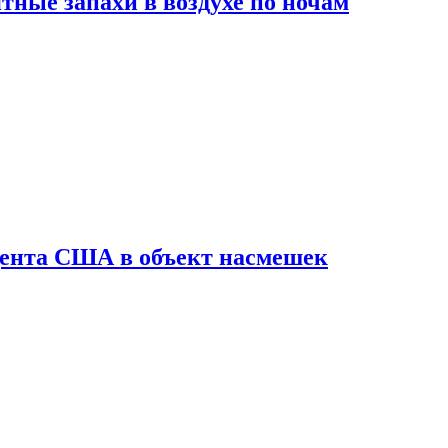
ные запахи в воздухе по ночам
дента США в объект насмешек