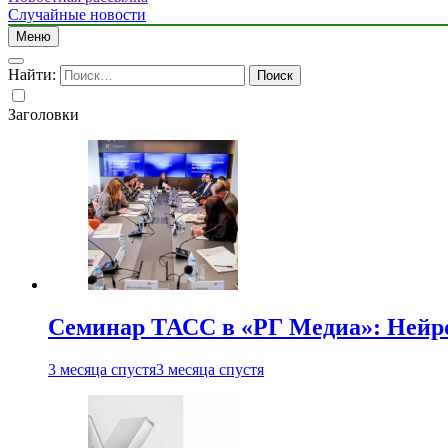
Случайные новости
Меню
Найти:
Заголовки
Семинар ТАСС в «РГ Медиа»: Нейро
3 месяца спустя
3 месяца спустя