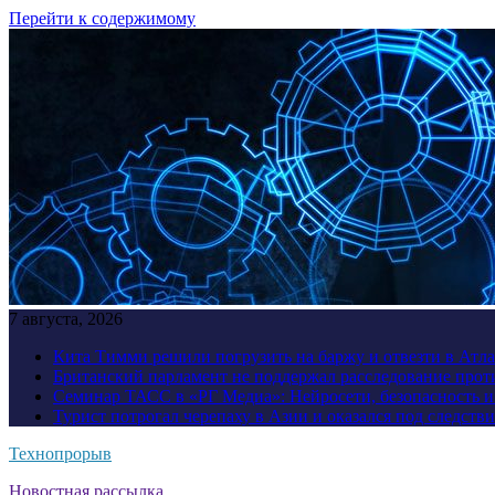
Перейти к содержимому
7 августа, 2026
Кита Тимми решили погрузить на баржу и отвезти в Атл
Британский парламент не поддержал расследование прот
Семинар ТАСС в «РГ Медиа»: Нейросети, безопасность 
Турист потрогал черепаху в Азии и оказался под следств
Технопрорыв
Новостная рассылка